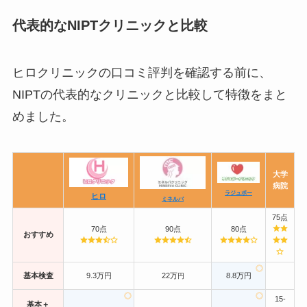
代表的なNIPTクリニックと比較
ヒロクリニックの口コミ評判を確認する前に、
NIPTの代表的なクリニックと比較して特徴をまと
めました。
大学
病院
ラジュボー
ヒロ
ミネルバ
75点
70点
90点
80点
おすすめ
基本検査
9.3万円
22万
8.8万円
円
15-
基本＋