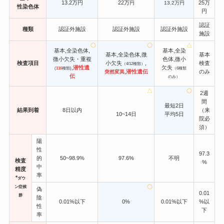
13.2万円
22万
25万
円
13.2万円
性染色体
円
認証
種類
認証外施設
認証外施設
認証外施設
施設
基本,全染色体,
基本,全染
基本,全染色体,微
基本
微小欠失・重複
色体,微小
検査項目
小欠失
,
検査
（4/12種類）
,
潜性遺
欠失
(
116
種類)
（6種類
,
潜性遺伝
のみ
突然変異
伝
のみ）
2週
間
最短2日
結果到着
8日以内
（来
10~14日
平均5日
院必
須）
陽
性
97.3
的
50~98.9%
97.6%
不明
検査
%
中
精度
率
*
ダウ
ン症候
偽
0.01
群
陰
0.01%以下
0%
0.01%以下
%以
性
下
率