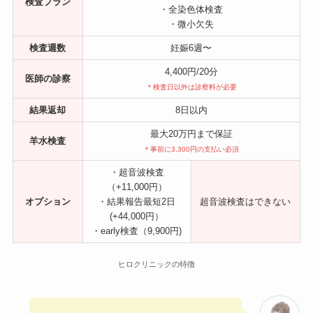
検査プラン
・全染色体検査
・微小欠失
検査週数
妊娠6週〜
4,400円/20分
医師の診察
＊検査日以外は診察料が必要
結果返却
8日以内
最大20万円まで保証
羊水検査
＊事前に3,300円の支払い必須
・超音波検査
（+11,000円）
オプション
・結果報告最短2日
超音波検査はできない
(+44,000円）
・early検査（9,900円)
ヒロクリニックの特徴