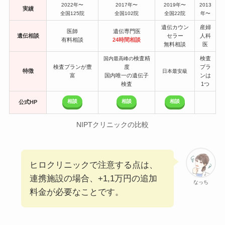
2022年〜
2017年〜
2019年〜
2013
実績
全国125院
全国102院
全国22院
年〜
遺伝カウン
産婦
医師
遺伝専門医
遺伝相談
セラー
人科
有料相談
24時間相談
無料相談
医
検査精
検査
国内最高峰の
検査プランが豊
度
プラ
特徴
日本最安級
富
国内唯一の遺伝子
ンは
検査
1つ
相談
相談
相談
公式HP
NIPTクリニックの比較
ヒロクリニックで注意する点は、
連携施設の場合、+1,1万円の追加
なっち
料金が必要なことです。