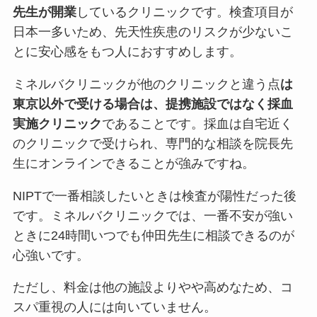
先生が開業
しているクリニックです。検査項目が
日本一多いため、先天性疾患のリスクが少ないこ
とに安心感をもつ人におすすめします。
ミネルバクリニックが他のクリニックと違う点
は
東京以外で受ける場合は、提携施設ではなく採血
実施クリニック
であることです。
採血は自宅近く
のクリニックで受けられ、専門的な相談を院長先
生にオンラインできる
ことが強みですね。
NIPTで一番相談したいときは検査が陽性だった後
です。ミネルバクリニックでは、
一番不安が強い
ときに24時間いつでも仲田先生に相談できる
のが
心強いです。
ただし、
料金は他の施設よりやや高めなため、コ
スパ重視の人には向いていません
。