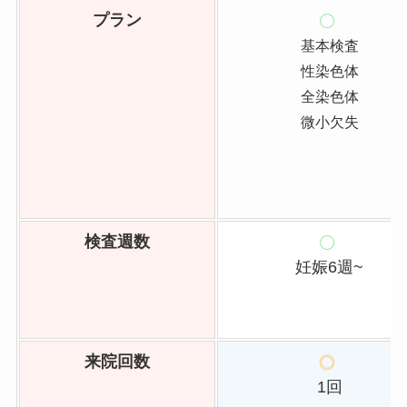
プラン
基本検査
性染色体
全染色体
微小欠失
検査週数
妊娠6週~
来院回数
1回