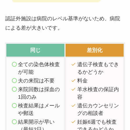
認証外施設は病院のレベル基準がないため、病院
による差が大きい
です。
同じ
差別化
全ての染色体検査
遺伝子検査もでき
が可能
るかどうか
夫の来院は不要
料金
来院回数は採血の
羊水検査の保証内
1回のみ
容
検査結果はメール
遺伝カウンセリン
や郵送
グの相談者
結果開示が早い
妊娠6週でも検査
（最短2日）
できるかどうか