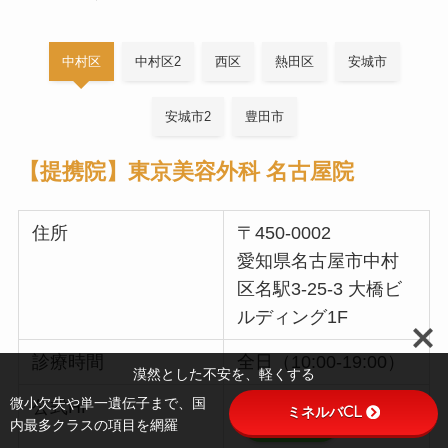
中村区
中村区2
西区
熱田区
安城市
安城市2
豊田市
【提携院】東京美容外科 名古屋院
住所
〒450-0002
愛知県名古屋市中村
区名駅3-25-3 大橋ビ
ルディング1F
診療時間
全日（10:00-19:00）
漠然とした不安を、軽くする
微小欠失や単一遺伝子まで、国
公式HP
ミネルバCL
予約する
内最多クラスの項目を網羅