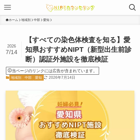
ホーム
地域別
中部
愛知
【すべての染色体検査を知る】愛
2026
知県おすすめNIPT（新型出生前診
7/14
断）認証外施設を徹底検証
当ページのリンクには広告が含まれています。
2026年7月14日
地域別
中部
愛知