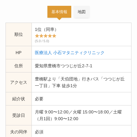
基本情報
地図
1位（同率）
順位
(5.0 / 5.0)
HP
医療法人 小石マタニティクリニック
住所
愛知県豊橋市つつじが丘2-7-1
豊橋駅より「天伯団地」行きバス「つつじが丘
アクセス
一丁目」下車 徒歩1分
紹介状
必要
月曜 9:00〜12:00／火曜 15:00〜18:00／土曜
受診日
（月1回）9:00〜12:00
夫の同伴
必須