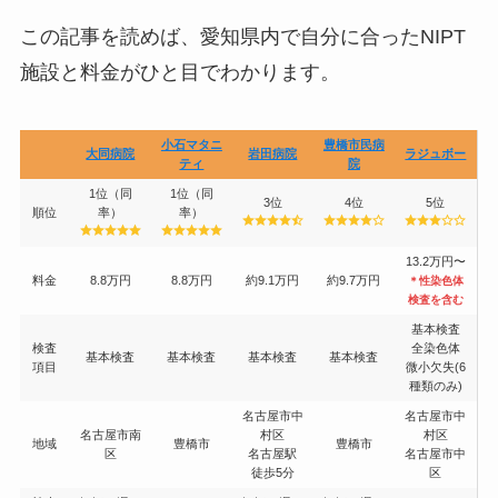
この記事を読めば、愛知県内で自分に合ったNIPT
施設と料金がひと目でわかります。
小石マタニ
豊橋市民病
大同病院
岩田病院
ラジュボー
ティ
院
1位（同
1位（同
3位
4位
5位
順位
率）
率）
13.2万円〜
料金
8.8万円
8.8万円
約9.1万円
約9.7万円
＊性染色体
検査を含む
基本検査
検査
全染色体
基本検査
基本検査
基本検査
基本検査
項目
微小欠失(6
種類のみ)
名古屋市中
名古屋市中
名古屋市南
村区
村区
地域
豊橋市
豊橋市
区
名古屋駅
名古屋市中
徒歩5分
区