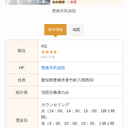
豊橋市民病院
基本情報
地図
4位
順位
(4.0 / 5.0)
HP
豊橋市民病院
住所
愛知県豊橋市青竹町八間西50
紹介状
当院分娩者のみ
カウンセリング
火（14：00、14：30、15：00、1枠１時
間）
受診日
水（9：30、10：00、10：30、１枠１時