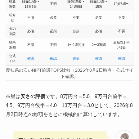
検査
妊娠10週〜
妊娠10週〜
妊娠10週〜
不明
妊娠6週〜
週数
13週6日
14週6日
15週
紹介
不明
必要
不要
必要
不要
状
夫の
必須
必須
必須
必須
不要
来院
結果
最短2日 平
不明
不明
1〜2週間後
2〜3週間
返却
均5日
公式
確認
確認
確認
確認
確認
HP
愛知県の安いNIPT施設TOP5比較（2026年8月2日時点・公式サイ
ト確認）
※星は
安さの評価
です。8万円台＝5.0、9万円台前半＝
4.5、9万円台後半＝4.0、13万円台＝3.0として、2026年8
月2日時点の総額をもとに機械的に算出しています。