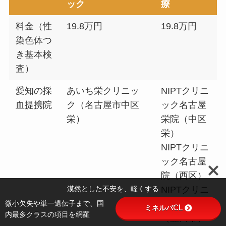
ック
療
料金（性
19.8万円
19.8万円
染色体つ
き基本検
査）
愛知の採
あいち栄クリニッ
NIPTクリニ
血提携院
ク（名古屋市中区
ック名古屋
栄）
栄院（中区
栄）
NIPTクリニ
ック名古屋
院（西区）
漠然とした不安を、軽くする
NIPTクリニ
微小欠失や単一遺伝子まで、国
ック豊田院
ミネルバCL
内最多クラスの項目を網羅
（豊田市）