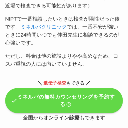
近場で検査できる可能性があります）
NIPTで一番相談したいときは検査が陽性だった後
です。
ミネルバクリニック
では、
一番不安が強い
ときに24時間いつでも仲田先生に相談できる
のが
心強いです。
ただし、
料金は他の施設よりやや高めなため、コ
スパ重視の人には向いていません
。
＼
遺伝子検査
もできる
／
ミネルバの無料カウンセリングを予約す
る
全国から
オンライン診療
もできます