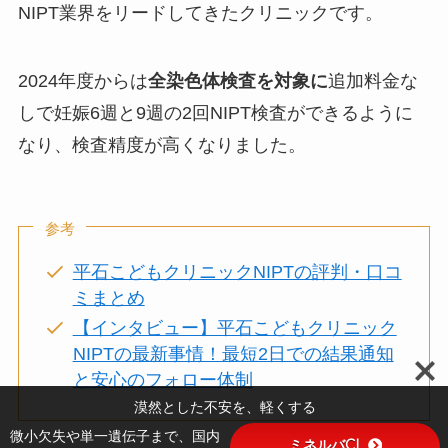
NIPT業界をリードしてきたクリニックです。
2024年度からは
全染色体検査を対象に
追加料金な
しで妊娠6週と9週の2回NIPT検査ができる
ように
なり、検査精度が高くなりました。
参考
平石こどもクリニックNIPTの評判・口コ
ミまとめ
【インタビュー】平石こどもクリニック
NIPTの最新事情！最短2日での結果通知
と安心のフォロー体制
漠然とした不安を、軽くする
微小欠失や単一遺伝子まで、国内
ミネルバCL