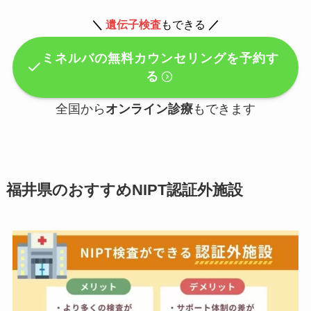
＼
遺伝子検査
もできる
／
ミネルバの無料カウンセリングを予約す
る
全国から
オンライン診療
もできます
福井県のおすすめNIPT認証外施設