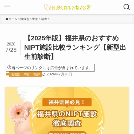
ホーム
地域別
中部
福井
【2025年版】福井県のおすすめ
2026
NIPT施設比較ランキング【新型出
7/28
生前診断】
当ページのリンクには広告が含まれています。
2026年7月28日
地域別
中部
福井