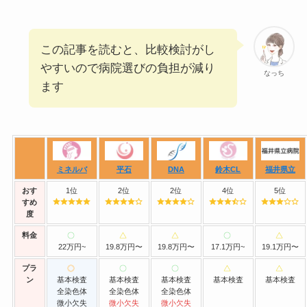
この記事を読むと、比較検討がし
やすいので病院選びの負担が減り
なっち
ます
ミネルバ
平石
DNA
鈴木CL
福井県立
おす
1位
2位
2位
4位
5位
すめ
度
料金
22万円~
19.8万円〜
19.8万円〜
17.1万円~
19.1万円〜
プラ
ン
基本検査
基本検査
基本検査
基本検査
基本検査
全染色体
全染色体
全染色体
微小欠失
微小欠失
微小欠失