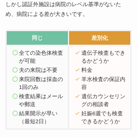
しかし
認証外施設は病院のレベル基準がないた
め、病院による差が大きい
です。
同じ
差別化
全ての染色体検査
遺伝子検査もでき
が可能
るかどうか
夫の来院は不要
料金
来院回数は採血の
羊水検査の保証内
1回のみ
容
検査結果はメール
遺伝カウンセリン
や郵送
グの相談者
結果開示が早い
妊娠6週でも検査
（最短2日）
できるかどうか