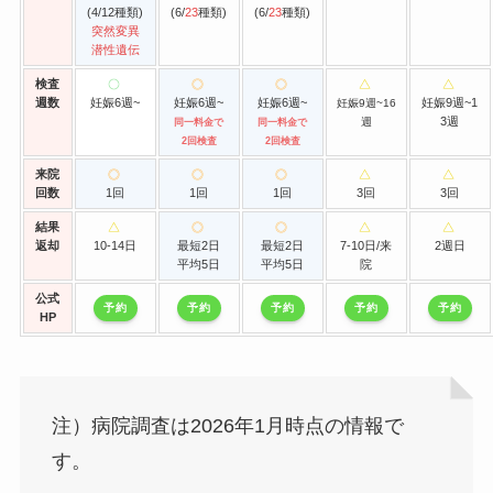
(4/12種類)
(6/
23
種類)
(6/
23
種類)
突然変異
潜性遺伝
検査
週数
妊娠6週~
妊娠6週~
妊娠6週~
妊娠9週~1
妊娠9週~16
3週
週
同一料金で
同一料金で
2回検査
2回検査
来院
回数
1回
1回
1回
3回
3回
結果
返却
10-14日
最短2日
最短2日
7-10日/来
2週日
平均5日
平均5日
院
公式
予約
予約
予約
予約
予約
HP
注）病院調査は2026年1月時点の情報で
す。