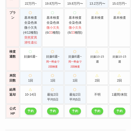
22万円~
19.8万円〜
19.8万円〜
13.2万円〜
15.0万円~
プラ
ン
基本検査
基本検査
基本検査
基本検査
基本検査
全染色体
全染色体
全染色体
微小欠失
微小欠失
微小欠失
(4/12種類)
(6/
23
種類)
(6/
23
種類)
突然変異
潜性遺伝
検査
週数
妊娠6週~
妊娠6週~
妊娠6週~
妊娠10-15
妊娠10-15
週
週
同一料金で
同一料金で
2回検査
2回検査
来院
回数
1回
1回
1回
2回
2回
結果
返却
10-14日
最短2日
最短2日
不明
1週間/来院
平均5日
平均5日
公式
予約
予約
予約
予約
予約
HP