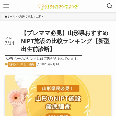
ホーム
地域別
東北
山形
【プレママ必見】山形県おすすめ
2026
NIPT施設の比較ランキング【新型
7/14
出生前診断】
当ページのリンクには広告が含まれています。
2026年7月14日
地域別
東北
山形