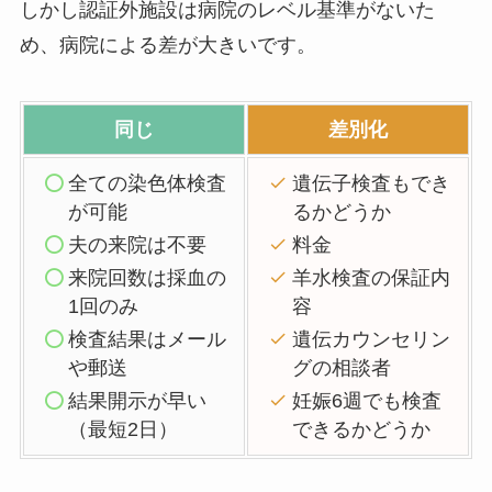
しかし
認証外施設は病院のレベル基準がないた
め、病院による差が大きい
です。
同じ
差別化
全ての染色体検査
遺伝子検査もでき
が可能
るかどうか
夫の来院は不要
料金
来院回数は採血の
羊水検査の保証内
1回のみ
容
検査結果はメール
遺伝カウンセリン
や郵送
グの相談者
結果開示が早い
妊娠6週でも検査
（最短2日）
できるかどうか