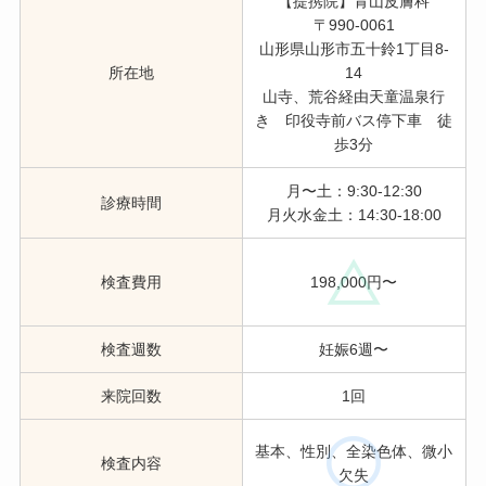
【提携院】青山皮膚科
〒990-0061
山形県山形市五十鈴1丁目8‐
所在地
14
山寺、荒谷経由天童温泉行
き 印役寺前バス停下車 徒
歩3分
月〜土：9:30-12:30
診療時間
月火水金土：14:30-18:00
検査費用
198,000円〜
検査週数
妊娠6週〜
来院回数
1回
基本、性別、全染色体、微小
検査内容
欠失