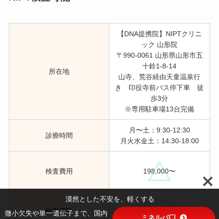
【DNA提携院】NIPTクリニ
ック 山形院
〒990-0061 山形県山形市五
十鈴1-8-14
所在地
山寺、荒谷経由天童温泉行
き 印役寺前バス停下車 徒
歩3分
※専用駐車場13台完備
月〜土：9:30-12:30
診療時間
月火水金土：14:30-18:00
検査費用
198,000〜
漠然とした不安を、軽くする
検査週数
妊娠6週〜
微小欠失や単一遺伝子まで、国内
ミネルバCL