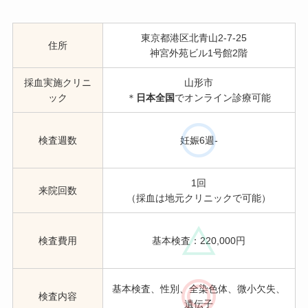
東京都港区北青山2-7-25
住所
神宮外苑ビル1号館2階
採血実施クリニ
山形市
ック
＊
日本全国
でオンライン診療可能
検査週数
妊娠6週-
1回
来院回数
（採血は地元クリニックで可能）
検査費用
基本検査：220,000円
基本検査、性別、全染色体、微小欠失、
検査内容
遺伝子