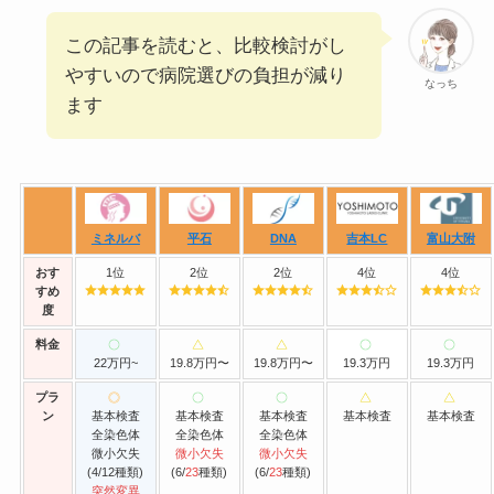
この記事を読むと、比較検討がし
やすいので病院選びの負担が減り
なっち
ます
ミネルバ
平石
DNA
吉本LC
富山大附
おす
1位
2位
2位
4位
4位
すめ
度
料金
22万円~
19.8万円〜
19.8万円〜
19.3万円
19.3万円
プラ
ン
基本検査
基本検査
基本検査
基本検査
基本検査
全染色体
全染色体
全染色体
微小欠失
微小欠失
微小欠失
(4/12種類)
(6/
23
種類)
(6/
23
種類)
突然変異