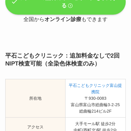
る
全国から
オンライン診療
もできます
平石こどもクリニック：追加料金なしで2回
NIPT検査可能（全染色体検査のみ）
平石こどもクリニック富山提
携院
所在地
〒930-0083
富山県富山市総曲輪3-2-25
総曲輪214ビル2F
大手モール駅 徒歩2分
アクセス
中町(西町北)駅 徒歩2分