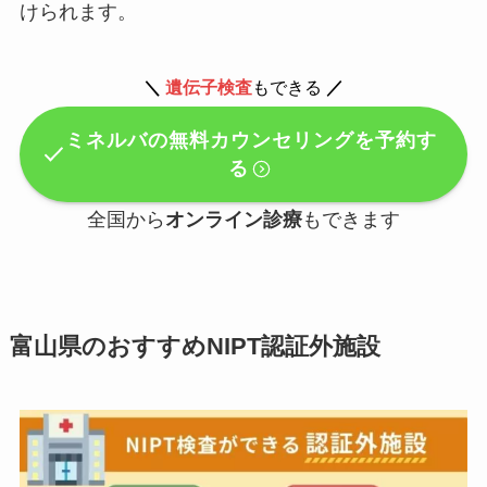
けられます。
＼
遺伝子検査
もできる
／
ミネルバの無料カウンセリングを予約す
る
全国から
オンライン診療
もできます
富山県のおすすめNIPT認証外施設