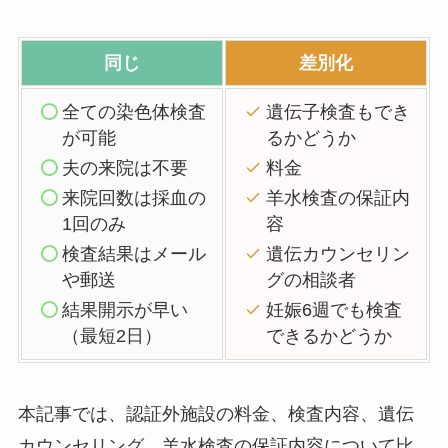
同じ
差別化
全ての染色体検査
遺伝子検査もでき
が可能
るかどうか
夫の来院は不要
料金
来院回数は採血の
羊水検査の保証内
1回のみ
容
検査結果はメール
遺伝カウンセリン
や郵送
グの相談者
結果開示が早い
妊娠6週でも検査
（最短2日）
できるかどうか
本記事では、認証外施設の料金、検査内容、遺伝
カウンセリング、羊水検査の保証内容について比