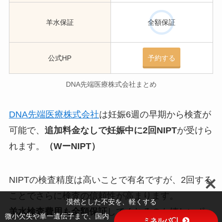
羊水保証
全額保証
公式HP
予約する
DNA先端医療株式会社まとめ
DNA先端医療株式会社
は妊娠6週の早期から検査が
可能で、
追加料金なしで妊娠中に2回NIPT
が受けら
れます。
（WーNIPT）
NIPTの検査精度は高いことで有名ですが、2回する
ことでさらに検査の信頼性が高まります。
漠然とした不安を、軽くする
羊水検査費用も全額保証
してくれるのも嬉しいポ
微小欠失や単一遺伝子まで、国内
ミネルバCL