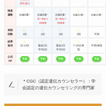
潜性遺伝
検査
週数
妊娠6週~
妊娠6週~
妊娠6週~
妊娠10週~
妊娠10週~
同一料金で
同一料金で
2回検査
2回検査
来院
回数
1回
1回
1回
2回
不明
結果
返却
10-14日
最短2日
最短2日
7-14日/来
不明/来院
平均5日
平均5日
院
公式
予約
予約
予約
予約
予約
HP
＊CGC（認定遺伝カウンセラー）：学
会認定の遺伝カウンセリングの専門家