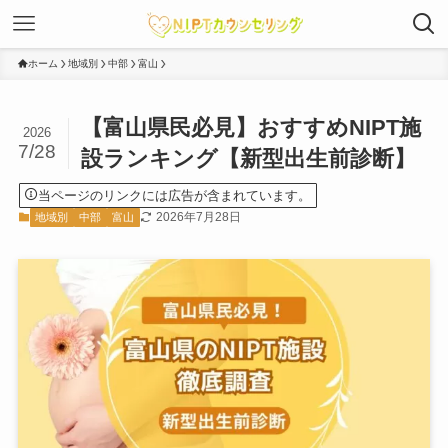
ホーム
地域別
中部
富山
【富山県民必見】おすすめNIPT施
2026
7/28
設ランキング【新型出生前診断】
当ページのリンクには広告が含まれています。
2026年7月28日
地域別
中部
富山