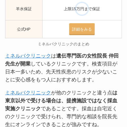
羊水保証
上限15万円まで保証
公式HP
詳細をみる
ミネルバクリニックのまとめ
ミネルバクリニック
は
遺伝専門医の女性院長 仲田
先生が開業
しているクリニックです。検査項目が
日本一多いため、先天性疾患のリスクが少ないこ
とに安心感をもつ人におすすめします。
ミネルバクリニック
が他のクリニックと違う点
は
東京以外で受ける場合は、提携施設ではなく採血
実施クリニック
であることです。
採血は自宅近く
のクリニックで受けられ、専門的な相談を院長先
生にオンラインできる
ことが強みですね。