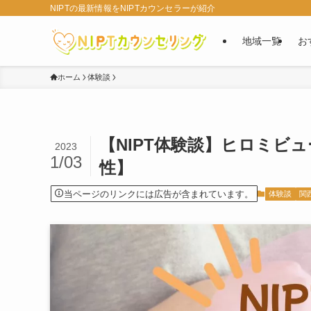
NIPTの最新情報をNIPTカウンセラーが紹介
地域一覧
お
ホーム
体験談
【NIPT体験談】ヒロミビ
2023
1/03
性】
当ページのリンクには広告が含まれています。
体験談
関