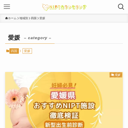
ホーム
地域別
四国
愛媛
愛媛
– category –
四国
愛媛
愛媛