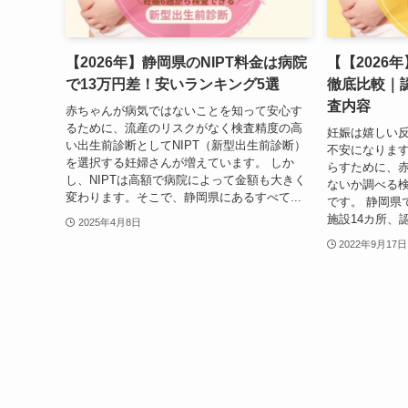
【2026年】静岡県のNIPT料金は病院
【【2026
で13万円差！安いランキング5選
徹底比較｜
査内容
赤ちゃんが病気ではないことを知って安心す
るために、流産のリスクがなく検査精度の高
妊娠は嬉しい
い出生前診断としてNIPT（新型出生前診断）
不安になりま
を選択する妊婦さんが増えています。 しか
らすために、
し、NIPTは高額で病院によって金額も大きく
ないか調べる検
変わります。そこで、静岡県にあるすべて...
です。 静岡県
施設14カ所、認
2025年4月8日
2022年9月17日