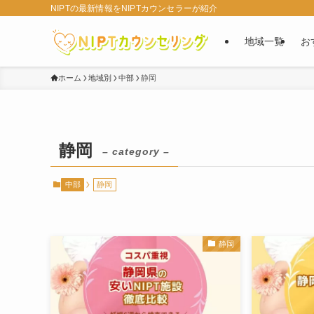
NIPTの最新情報をNIPTカウンセラーが紹介
地域一覧
お
ホーム
地域別
中部
静岡
静岡
– category –
中部
静岡
静岡